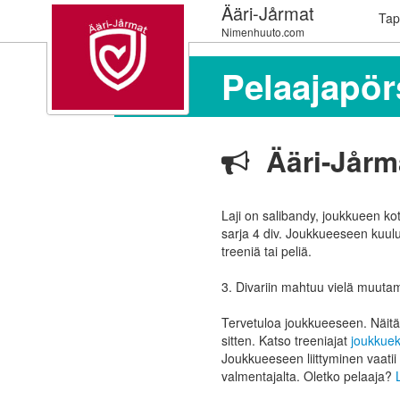
Ääri-Jårmat
Tap
Nimenhuuto.com
Pelaajapör
Ääri-Jårmat
Laji on salibandy, joukkueen ko
sarja 4 div. Joukkueeseen kuulu
treeniä tai peliä.
3. Divariin mahtuu vielä muuta
Tervetuloa joukkueeseen. Näitä 
sitten. Katso treeniajat
joukkuek
Joukkueeseen liittyminen vaatii
valmentajalta. Oletko pelaaja?