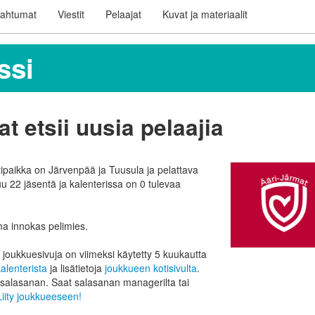
ahtumat
Viestit
Pelaajat
Kuvat ja materiaalit
ssi
 etsii uusia pelaajia
tipaikka on Järvenpää ja Tuusula ja pelattava
u 22 jäsentä ja kalenterissa on 0 tulevaa
ma innokas pelimies.
joukkuesivuja on viimeksi käytetty 5 kuukautta
alenterista
ja lisätietoja
joukkueen kotisivulta
.
 salasanan. Saat salasanan managerilta tai
Liity joukkueeseen!