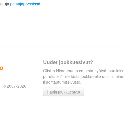
hakuja
pelaajapörssissä
.
Uudet joukkuesivut?
Olisiko Nimenhuuto.com:sta hyötyä muullekin
porukalle? Tee tästä joukkueelle uusi ilmainen
ilmoittautumissivusto.
© 2007-2026
Hanki joukkuesivut